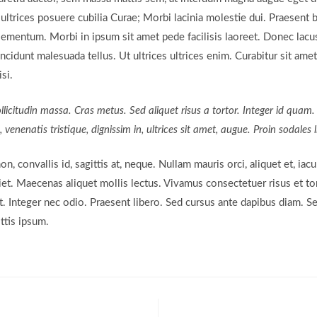
t ultrices posuere cubilia Curae; Morbi lacinia molestie dui. Praesent 
ementum. Morbi in ipsum sit amet pede facilisis laoreet. Donec lacus 
ncidunt malesuada tellus. Ut ultrices ultrices enim. Curabitur sit amet
si.
ollicitudin massa. Cras metus. Sed aliquet risus a tortor. Integer id quam
s, venenatis tristique, dignissim in, ultrices sit amet, augue. Proin sodales 
, convallis id, sagittis at, neque. Nullam mauris orci, aliquet et, iaculi
diet. Maecenas aliquet mollis lectus. Vivamus consectetuer risus et to
t. Integer nec odio. Praesent libero. Sed cursus ante dapibus diam. Se
ttis ipsum.