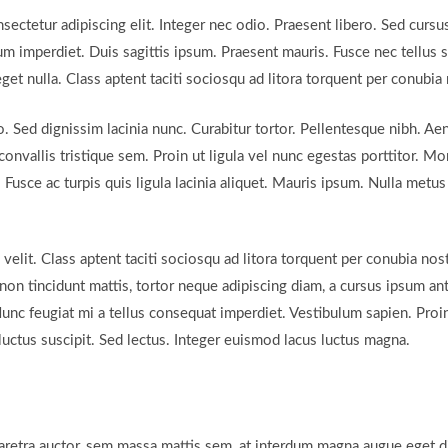
ectetur adipiscing elit. Integer nec odio. Praesent libero. Sed cursu
m imperdiet. Duis sagittis ipsum. Praesent mauris. Fusce nec tellus
get nulla. Class aptent taciti sociosqu ad litora torquent per conubi
ro. Sed dignissim lacinia nunc. Curabitur tortor. Pellentesque nibh. 
nvallis tristique sem. Proin ut ligula vel nunc egestas porttitor. Morbi
. Fusce ac turpis quis ligula lacinia aliquet. Mauris ipsum. Nulla metu
lit. Class aptent taciti sociosqu ad litora torquent per conubia nos
non tincidunt mattis, tortor neque adipiscing diam, a cursus ipsum ante 
Nunc feugiat mi a tellus consequat imperdiet. Vestibulum sapien. Proi
uctus suscipit. Sed lectus. Integer euismod lacus luctus magna.
aretra auctor, sem massa mattis sem, at interdum magna augue eget 