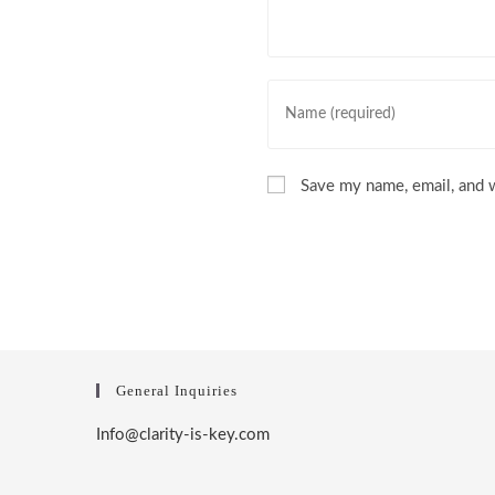
Enter
your
name
or
Save my name, email, and w
username
to
comment
General Inquiries
Info@clarity-is-key.com