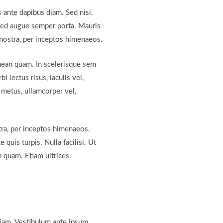
s ante dapibus diam. Sed nisi.
 sed augue semper porta. Mauris
a nostra, per inceptos himenaeos.
Aenean quam. In scelerisque sem
 lectus risus, iaculis vel,
s metus, ullamcorper vel,
tra, per inceptos himenaeos.
quis turpis. Nulla facilisi. Ut
n quam. Etiam ultrices.
diam. Vestibulum ante ipsum