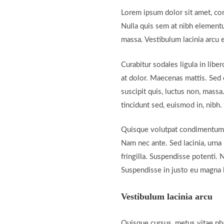
Lorem ipsum dolor sit amet, cons
Nulla quis sem at nibh elementu
massa. Vestibulum lacinia arcu e
Curabitur sodales ligula in libe
at dolor. Maecenas mattis. Sed co
suscipit quis, luctus non, massa
tincidunt sed, euismod in, nibh.
Quisque volutpat condimentum ve
Nam nec ante. Sed lacinia, urna 
fringilla. Suspendisse potenti. 
Suspendisse in justo eu magna l
Vestibulum lacinia arcu
Quisque cursus, metus vitae ph