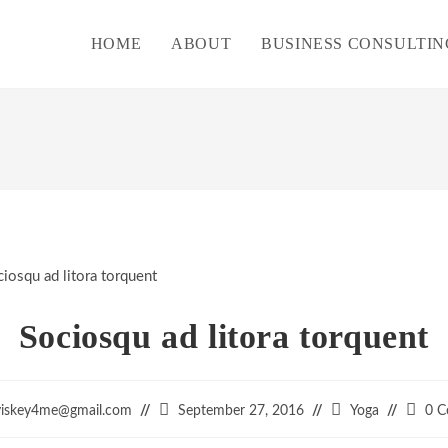
HOME
ABOUT
BUSINESS CONSULTIN
Sociosqu ad litora torquent
Post
Post
Post
tyiskey4me@gmail.com
September 27, 2016
Yoga
0 
published:
category:
comme