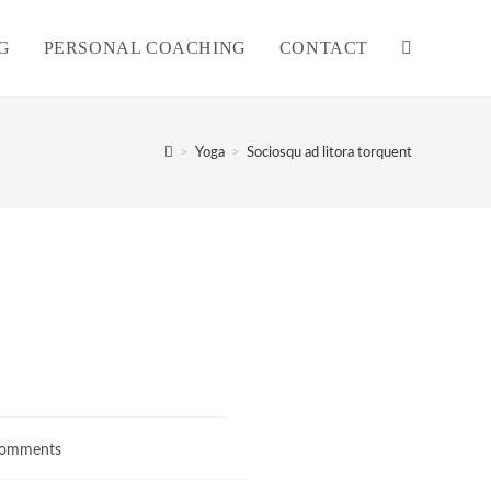
G
PERSONAL COACHING
CONTACT
>
Yoga
>
Sociosqu ad litora torquent
Comments
nts: