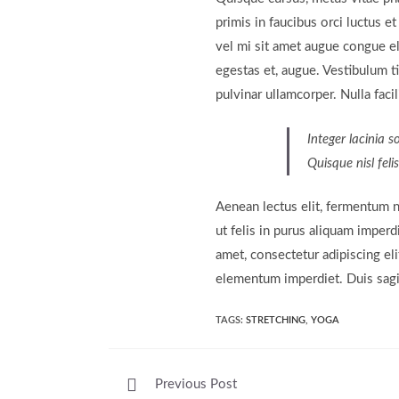
primis in faucibus orci luctus e
vel mi sit amet augue congue el
egestas et, augue. Vestibulum ti
pulvinar ullamcorper. Nulla facili
Integer lacinia s
Quisque nisl feli
Aenean lectus elit, fermentum non
ut felis in purus aliquam imper
amet, consectetur adipiscing eli
elementum imperdiet. Duis sagi
TAGS:
STRETCHING
,
YOGA
Read
Previous Post