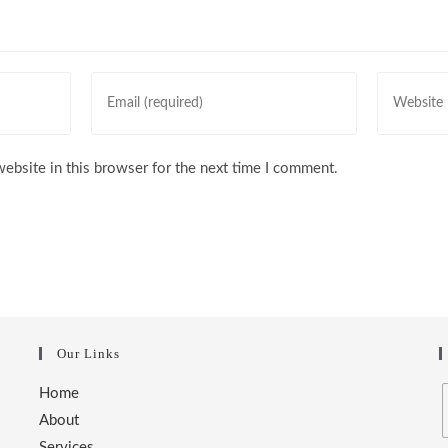
Enter
Enter
your
your
email
website
address
URL
ebsite in this browser for the next time I comment.
to
(optional)
comment
Our Links
Home
About
Services